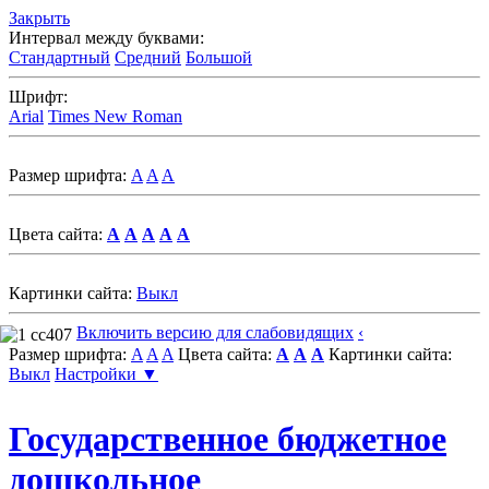
Закрыть
Интервал между буквами:
Стандартный
Средний
Большой
Шрифт:
Arial
Times New Roman
Размер шрифта:
A
A
A
Цвета сайта:
A
A
A
A
A
Картинки сайта:
Выкл
Включить версию для слабовидящих
‹
Размер шрифта:
A
A
A
Цвета сайта:
A
A
A
Картинки сайта:
Выкл
Настройки ▼
Государственное бюджетное
дошкольное