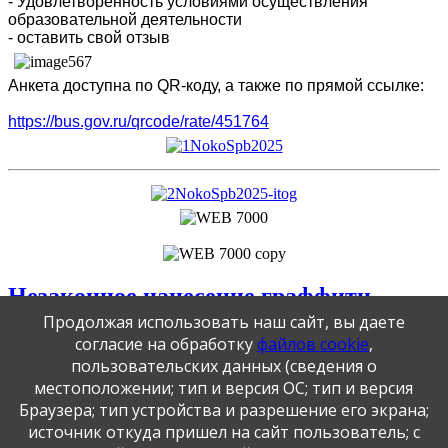
- Удовлетворённость условиями осуществления
образовательной деятельности
- оставить свой отзыв
Анкета доступна по QR-коду, а также по прямой ссылке:
https://bus.gov.ru/qrcode/rate/451764
Незаконное нанесение граффити
Продолжая использовать наш сайт, вы даете
17.02.2026 10:25
|
|
|
согласие на обработку
файлов cookie
,
Рейтинг пользователей:
/ 0
пользовательских данных (сведения о
Худший
Лучший
местоположении; тип и версия ОС; тип и версия
Браузера; тип устройства и разрешение его экрана;
источник откуда пришел на сайт пользователь; с