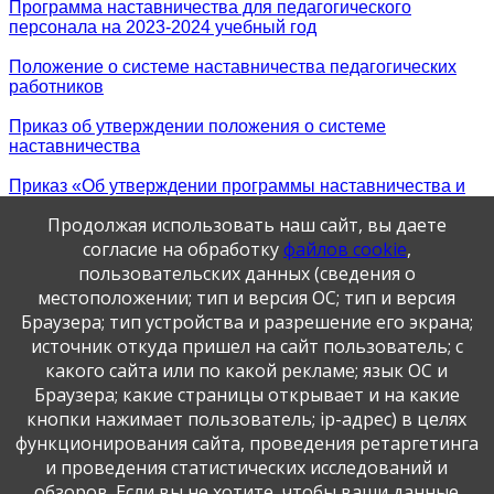
Программа наставничества для педагогического
персонала на 2023-2024 учебный год
Положение о системе наставничества педагогических
работников
Приказ об утверждении положения о системе
наставничества
Приказ «Об утверждении программы наставничества и
плана реализации целевой модели наставничества. О
Продолжая использовать наш сайт, вы даете
выполнении функции наставничества.»
согласие на обработку
файлов cookie
,
Дорожная карта (план мероприятий) по реализации
пользовательских данных (сведения о
Положения о системе наставничества педагогических
местоположении; тип и версия ОС; тип и версия
работников ГБДОУ детского сада № 356 Московского
Браузера; тип устройства и разрешение его экрана;
района Санкт-Петербурга
источник откуда пришел на сайт пользователь; с
какого сайта или по какой рекламе; язык ОС и
Публикация персональных данных, в том числе
Браузера; какие страницы открывает и на какие
фотографий, производится в соответствии с
кнопки нажимает пользователь; ip-адрес) в целях
Федеральным законом от 27.07.2006 г. № 152-ФЗ " О
функционирования сайта, проведения ретаргетинга
персональных данных", с согласия субъекта персональных
данных".
и проведения статистических исследований и
обзоров. Если вы не хотите, чтобы ваши данные