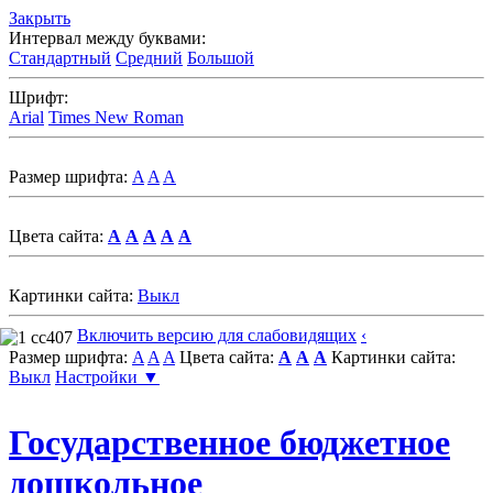
Закрыть
Интервал между буквами:
Стандартный
Средний
Большой
Шрифт:
Arial
Times New Roman
Размер шрифта:
A
A
A
Цвета сайта:
A
A
A
A
A
Картинки сайта:
Выкл
Включить версию для слабовидящих
‹
Размер шрифта:
A
A
A
Цвета сайта:
A
A
A
Картинки сайта:
Выкл
Настройки ▼
Государственное бюджетное
дошкольное