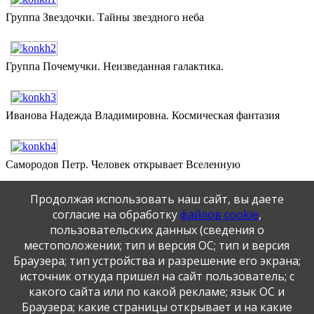
Группа Звездочки. Тайны звездного неба
Группа Почемучки. Неизведанная галактика.
Иванова Надежда Владимировна. Космическая фантазия
Самородов Петр. Человек открывает Вселенную
Продолжая использовать наш сайт, вы даете
согласие на обработку
файлов cookie
,
Сендык Ксения. Полет в космос.
пользовательских данных (сведения о
местоположении; тип и версия ОС; тип и версия
Браузера; тип устройства и разрешение его экрана;
Хоперский Артем. Уходят в космос корабли.
источник откуда пришел на сайт пользователь; с
какого сайта или по какой рекламе; язык ОС и
Публикация персональных данных, в том числе
Браузера; какие страницы открывает и на какие
фотографий, производится в соответствии с