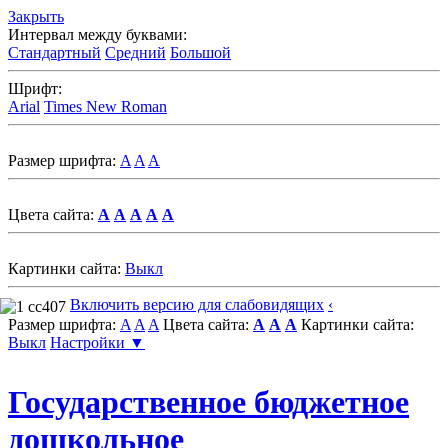
Закрыть
Интервал между буквами:
Стандартный
Средний
Большой
Шрифт:
Arial
Times New Roman
Размер шрифта:
A
A
A
Цвета сайта:
A
A
A
A
A
Картинки сайта:
Выкл
Включить версию для слабовидящих
‹
Размер шрифта:
A
A
A
Цвета сайта:
A
A
A
Картинки сайта:
Выкл
Настройки ▼
Государственное бюджетное
дошкольное