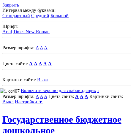
Закрыть
Интервал между буквами:
Стандартный
Средний
Большой
Шрифт:
Arial
Times New Roman
Размер шрифта:
A
A
A
Цвета сайта:
A
A
A
A
A
Картинки сайта:
Выкл
Включить версию для слабовидящих
‹
Размер шрифта:
A
A
A
Цвета сайта:
A
A
A
Картинки сайта:
Выкл
Настройки ▼
Государственное бюджетное
дошкольное