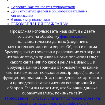
Вербовка: как становятся террористами
День открытых дверей в общеобразовательных
организациях
6 новых мер поддержки
РЕКОМЕНДАЦИИ ГРАЖДАНАМ
Роспотребнадзор информирует о профилактике
Продолжая использовать наш сайт, вы даете
клещевых инфекций в осенний сезон
согласие на обработку
файлов cookie
,
О сроке уплаты имущественных налогов физических
лиц и льготах
пользовательских данных (сведения о
местоположении; тип и версия ОС; тип и версия
Первая
Предыдущая
1
2
3
4
5
6
7
8
9
10
Следующая
Последняя
Браузера; тип устройства и разрешение его экрана;
источник откуда пришел на сайт пользователь; с
какого сайта или по какой рекламе; язык ОС и
Публикация персональных данных, в том числе
Браузера; какие страницы открывает и на какие
фотографий, производится в соответствии с
кнопки нажимает пользователь; ip-адрес) в целях
Федеральным законом от 27.07.2006 г. № 152-ФЗ " О
функционирования сайта, проведения ретаргетинга
персональных данных", с согласия субъекта персональных
данных".
и проведения статистических исследований и
обзоров. Если вы не хотите, чтобы ваши данные
обрабатывались, покиньте сайт.
(требование ФЗ №152. Статья 9 "Согласие субъекта
персональных данных на обработку его